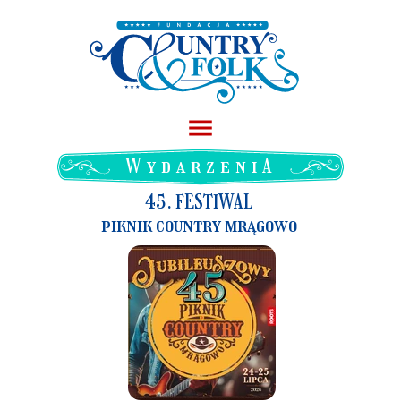
WydarzeniA
45. FESTIWAL
piknik country mrągowo
ZOBACZ
WIĘCEJ