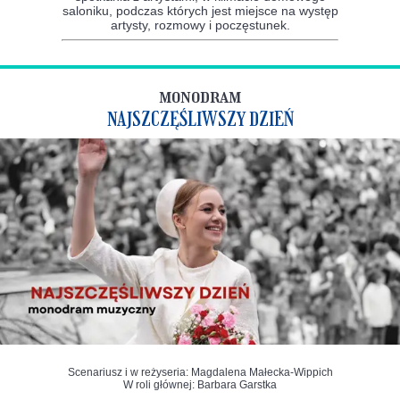
saloniku, podczas których jest miejsce na występ
artysty, rozmowy i poczęstunek.
monodram
NAJSZCZĘŚLIWSZY DZIEŃ
Scenariusz i w reżyseria: Magdalena Małecka-Wippich
W roli głównej: Barbara Garstka