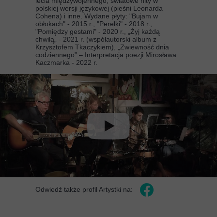
lecia międzywojennego, światowe hity w
polskiej wersji językowej (pieśni Leonarda
Cohena) i inne. Wydane płyty: "Bujam w
obłokach" - 2015 r., "Perełki" - 2018 r.,
"Pomiędzy gestami" - 2020 r., „Żyj każdą
chwilą„ - 2021 r. (współautorski album z
Krzysztofem Tkaczykiem), „Zwiewność dnia
codziennego” – Interpretacja poezji Mirosława
Kaczmarka - 2022 r.
Odwiedź także profil Artystki na: