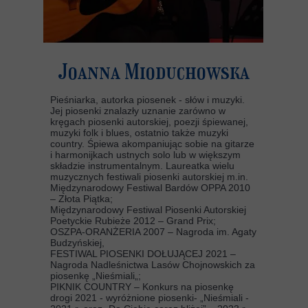
Joanna Mioduchowska
Pieśniarka, autorka piosenek - słów i muzyki.
Jej piosenki znalazły uznanie zarówno w
kręgach piosenki autorskiej, poezji śpiewanej,
muzyki folk i blues, ostatnio także muzyki
country. Śpiewa akompaniując sobie na gitarze
i harmonijkach ustnych solo lub w większym
składzie instrumentalnym. Laureatka wielu
muzycznych festiwali piosenki autorskiej m.in.
Międzynarodowy Festiwal Bardów OPPA 2010
– Złota Piątka;
Międzynarodowy Festiwal Piosenki Autorskiej
Poetyckie Rubieże 2012 – Grand Prix;
OSZPA-ORANŻERIA 2007 – Nagroda im. Agaty
Budzyńskiej,
FESTIWAL PIOSENKI DOŁUJĄCEJ 2021 –
Nagroda Nadleśnictwa Lasów Chojnowskich za
piosenkę „Nieśmiali„;
PIKNIK COUNTRY – Konkurs na piosenkę
drogi 2021 - wyróżnione piosenki- „Nieśmiali -